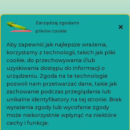
Media
Zarządzaj zgodami
plików cookie
Aby zapewnić jak najlepsze wrażenia,
korzystamy z technologii, takich jak pliki
Kontakt
cookie, do przechowywania i/lub
uzyskiwania dostępu do informacji o
urządzeniu. Zgoda na te technologie
+48518515052
pozwoli nam przetwarzać dane, takie jak
warsztaty.chochla@gmail.com
zachowanie podczas przeglądania lub
unikalne identyfikatory na tej stronie. Brak
Dokumenty
wyrażenia zgody lub wycofanie zgody
może niekorzystnie wpłynąć na niektóre
cechy i funkcje.
Polityka prywatności