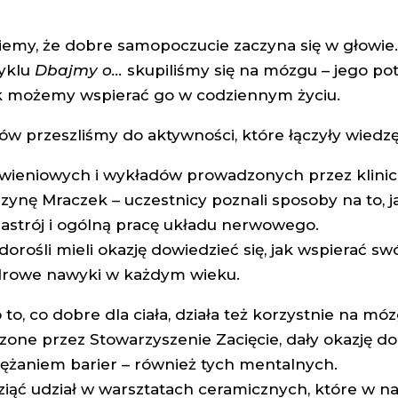
iemy, że dobre samopoczucie zaczyna się w głowie
cyklu
Dbajmy o…
skupiliśmy się na mózgu – jego po
ak możemy wspierać go w codziennym życiu.
ów przeszliśmy do aktywności, które łączyły wiedzę
wieniowych i wykładów prowadzonych przez klinicz
rzynę Mraczek – uczestnicy poznali sposoby na to, 
nastrój i ogólną pracę układu nerwowego.
 dorośli mieli okazję dowiedzieć się, jak wspierać s
zdrowe nawyki w każdym wieku.
to, co dobre dla ciała, działa też korzystnie na móz
ne przez Stowarzyszenie Zacięcie, dały okazję do 
ężaniem barier – również tych mentalnych.
ziąć udział w warsztatach ceramicznych, które w n