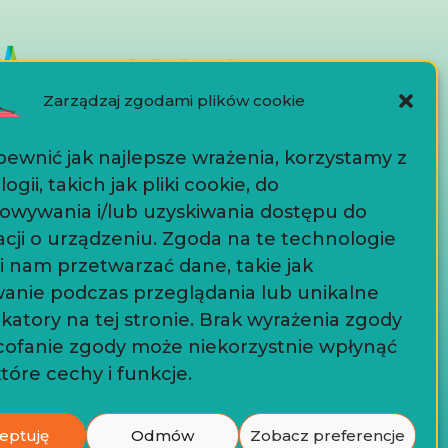
Zarządzaj zgodami plików cookie
ewnić jak najlepsze wrażenia, korzystamy z
ogii, takich jak pliki cookie, do
owywania i/lub uzyskiwania dostępu do
Dokumenty
cji o urządzeniu. Zgoda na te technologie
i nam przetwarzać dane, takie jak
anie podczas przeglądania lub unikalne
Polityka prywatności
ikatory na tej stronie. Brak wyrażenia zgody
Współpraca
cofanie zgody może niekorzystnie wpłynąć
tóre cechy i funkcje.
NOVO.PL
eptuję
Odmów
Zobacz preferencje