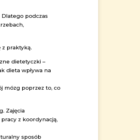
. Dlatego podczas
trzebach,
 z praktyką.
ne dietetyczki –
jak dieta wpływa na
wój mózg poprzez to, co
g. Zajęcia
pracy z koordynacją,
aturalny sposób