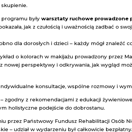
 skupienie.
 programu były
warsztaty ruchowe prowadzone p
pokazała, jak z czułością i uważnością zadbać o swoj
obno dla dorosłych i dzieci – każdy mógł znaleźć coś
wykład o kolorach w makijażu prowadzony przez Ma
e z nowej perspektywy i odkrywania, jak wygląd moż
 indywidualne konsultacje, wspólne rozmowy i wy
– zgodny z rekomendacjami z edukacji żywieniowej
m holistyczne podejście do dobrostanu.
niu przez Państwowy Fundusz Rehabilitacji Osób N
e – udział w wydarzeniu był całkowicie bezpłatny