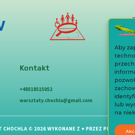
Aby zap
technol
przech
Kontakt
informa
pozwol
zachow
+48518515052
identyf
warsztaty.chochla@gmail.com
lub wy
na niek
T CHOCHLA © 2026 WYKONANE Z ♥ PRZEZ PROJEKTNA
Akc