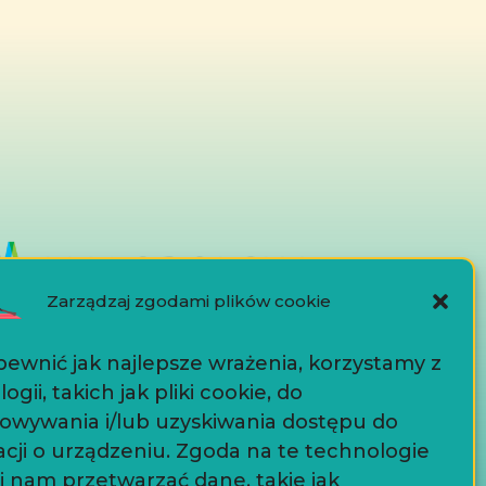
Zarządzaj zgodami plików cookie
ewnić jak najlepsze wrażenia, korzystamy z
ogii, takich jak pliki cookie, do
owywania i/lub uzyskiwania dostępu do
Dokumenty
cji o urządzeniu. Zgoda na te technologie
i nam przetwarzać dane, takie jak