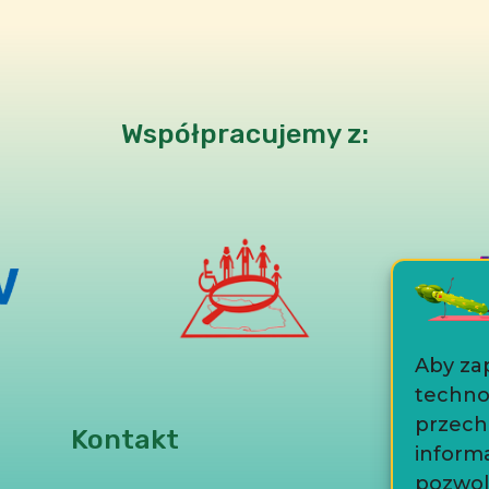
Współpracujemy z:
Aby zap
technol
przech
Kontakt
informa
pozwol