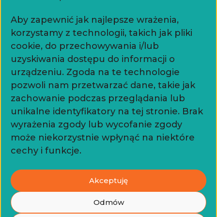
Aby zapewnić jak najlepsze wrażenia,
korzystamy z technologii, takich jak pliki
Kontakt
cookie, do przechowywania i/lub
uzyskiwania dostępu do informacji o
+48518515052
urządzeniu. Zgoda na te technologie
pozwoli nam przetwarzać dane, takie jak
warsztaty.chochla@gmail.com
zachowanie podczas przeglądania lub
unikalne identyfikatory na tej stronie. Brak
Dokumenty
wyrażenia zgody lub wycofanie zgody
może niekorzystnie wpłynąć na niektóre
cechy i funkcje.
Polityka prywatności
Współpraca
Akceptuję
Odmów