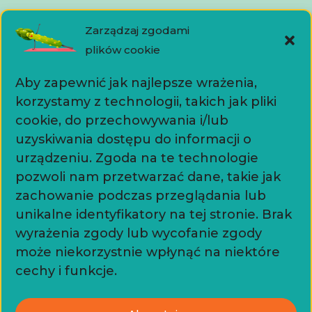
Media
Zarządzaj zgodami
plików cookie
Aby zapewnić jak najlepsze wrażenia,
korzystamy z technologii, takich jak pliki
Kontakt
cookie, do przechowywania i/lub
uzyskiwania dostępu do informacji o
urządzeniu. Zgoda na te technologie
+48518515052
pozwoli nam przetwarzać dane, takie jak
warsztaty.chochla@gmail.com
zachowanie podczas przeglądania lub
unikalne identyfikatory na tej stronie. Brak
Dokumenty
wyrażenia zgody lub wycofanie zgody
może niekorzystnie wpłynąć na niektóre
cechy i funkcje.
Polityka prywatności
Współpraca