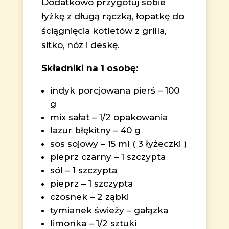
Dodatkowo przygotuj sobie
łyżkę z długą rączką, łopatkę do
ściągnięcia kotletów z grilla,
sitko, nóż i deskę.
Składniki na 1 osobę:
indyk porcjowana pierś – 100
g
mix sałat – 1/2 opakowania
lazur błękitny – 40 g
sos sojowy – 15 ml ( 3 łyżeczki )
pieprz czarny – 1 szczypta
sól – 1 szczypta
pieprz – 1 szczypta
czosnek – 2 ząbki
tymianek świeży – gałązka
limonka – 1/2 sztuki