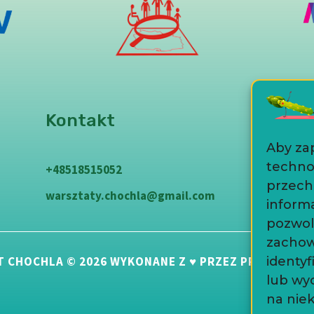
Kontakt
Aby zap
technol
+48518515052
przech
warsztaty.chochla@gmail.com
informa
pozwol
zachow
T CHOCHLA © 2026 WYKONANE Z ♥ PRZEZ PROJEKTNA
identyf
lub wy
na niek